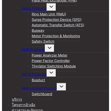
Plate Heat Exchanger (PHE)
Toggle
Eaton Products
child
menu
Ring Main Unit (RMU)
Surge Protection Device (SPD)
Automatic Transfer Switch (ATS)
Busway
Motor Protection & Monitoring
Safety Switch
Toggle
BMR Products
child
menu
Power Analyzer Meter
Power Factor Controller
Thyristor Switching Module
Toggle
DBTS Products
child
menu
Busduct
Toggle
Metro United Product
child
menu
Switchboard
บริการ
โครงการอ้างอิง
ข่าวสารและกิจกรรม