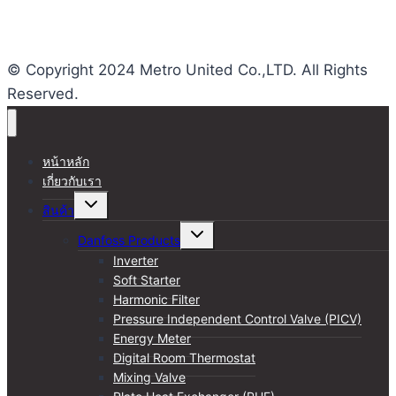
Total views : 24954
Who's Online : 1
© Copyright 2024 Metro United Co.,LTD. All Rights
Reserved.
หน้าหลัก
เกี่ยวกับเรา
Toggle
สินค้า
child
menu
Toggle
Danfoss Products
child
menu
Inverter
Soft Starter
Harmonic Filter
Pressure Independent Control Valve (PICV)
Energy Meter
Digital Room Thermostat
Mixing Valve