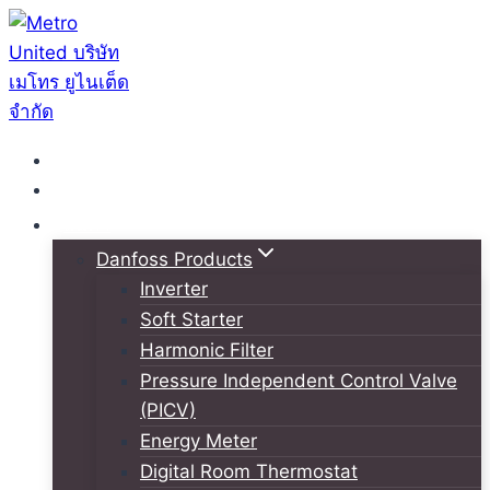
Skip
to
content
หน้าหลัก
เกี่ยวกับเรา
สินค้า
Danfoss Products
Inverter
Soft Starter
Harmonic Filter
Pressure Independent Control Valve
(PICV)
Energy Meter
Digital Room Thermostat